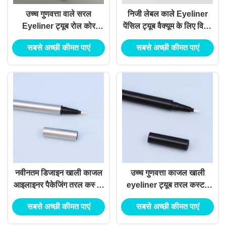
उच्च गुणवत्ता वाले सरल
निजी लेबल काले Eyeliner
Eyeliner ट्यूब रोल कोर
पेंसिल ट्यूब वैक्यूम के लिए विशेष
Eyeliner कंटेनर कॉस्मेटिक
सीधे तरल हिला पेंसिल पैकेजिंग
सबसे अच्छी कीमत पाएं
सबसे अच्छी कीमत पाएं
पैकेजिंग
के साथ जलरोधक बेल्ट
नवीनतम डिजाइन खाली काजल
उच्च गुणवत्ता काजल खाली
आइलाइनर पैकेजिंग तरल कस्टम
eyeliner ट्यूब तरल कस्टम
तरल थोक आईलाइनर कंटेनर
तरल थोक तरल eyeliner
सबसे अच्छी कीमत पाएं
सबसे अच्छी कीमत पाएं
कलम पैकेजिंग