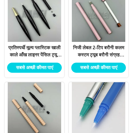
प्रतिस्पर्धी मूल्य प्लास्टिक खाली
निजी लेबल 2-टिप बरौनी कलम
काले आँख लाइनर पेंसिल ट्यूब
कस्टम ट्यूब बरौनी संग्रह
खाली Eyeliner पेन
मूर्तिकला पोमेड बरौनी पेंसिल
सबसे अच्छी कीमत पाएं
सबसे अच्छी कीमत पाएं
कंटेनर