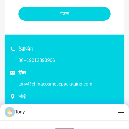
भेजना
टेलीफोन
86--19012893906

ईमेल
tony@chinacosmeticpackaging.com

जोड़ें
No.8 Xiadalu,Nijialu Viallage,Simen Town,Yuyao
Tony
City,Ningbo,China