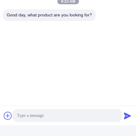
9:23 AM
Yuyao Namei Cosmetics Packaging
Good day, what product are you looking for?
Co., Ltd.