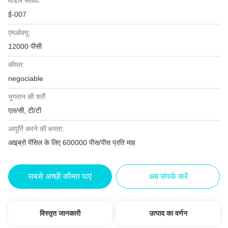
मॉडल संख्या:
ई-007
एमओक्यू:
12000 पीसी
कीमत:
negociable
भुगतान की शर्तें:
एल/सी, टी/टी
आपूर्ति करने की क्षमता:
आइब्रो पेंसिल के लिए 600000 पीस/पीस प्रति माह
सबसे अच्छी कीमत पाएं
अब संपर्क करें
विस्तृत जानकारी
उत्पाद का वर्णन