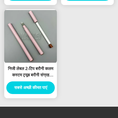
निजी लेबल 2-टिप बरौनी कलम
कस्टम ट्यूब बरौनी संग्रह
मूर्तिकला पोमेड बरौनी पेंसिल
सबसे अच्छी कीमत पाएं
कंटेनर