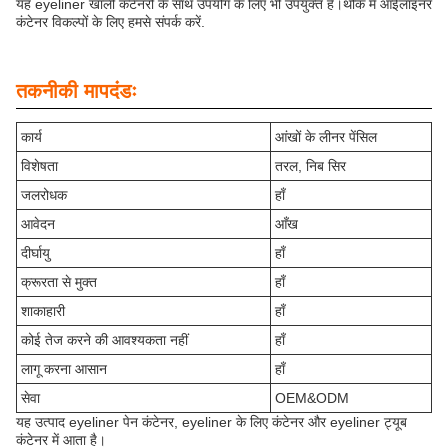
यह eyeliner खाली कंटेनरों के साथ उपयोग के लिए भी उपयुक्त है।थोक में आईलाइनर
कंटेनर विकल्पों के लिए हमसे संपर्क करें.
तकनीकी मापदंडः
कार्य
आंखों के लीनर पेंसिल
विशेषता
तरल, निब सिर
जलरोधक
हाँ
आवेदन
आँख
दीर्घायु
हाँ
क्रूरता से मुक्त
हाँ
शाकाहारी
हाँ
कोई तेज करने की आवश्यकता नहीं
हाँ
लागू करना आसान
हाँ
सेवा
OEM&ODM
यह उत्पाद eyeliner पेन कंटेनर, eyeliner के लिए कंटेनर और eyeliner ट्यूब
कंटेनर में आता है।