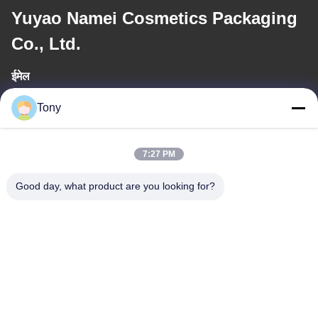
Yuyao Namei Cosmetics Packaging
Co., Ltd.
ईमेल
tony@chinacosmeticpackaging.com
Tony
कार्य समय
7:27 PM
8:00-17:00
Good day, what product are you looking for?
हमारा पता
पता
No.8 Xiadalu,Nijialu Viallage,Simen Town,Yuyao
City,Ningbo,China
टेलीफोन
86--19012893906