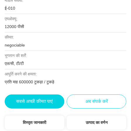
मॉडल संख्या:
ई-010
एमओक्यू:
12000 पीसी
कीमत:
negociable
भुगतान की शर्तें:
एल/सी, टी/टी
आपूर्ति करने की क्षमता:
प्रति माह 600000 टुकड़ा / टुकड़े
सबसे अच्छी कीमत पाएं
अब संपर्क करें
विस्तृत जानकारी
उत्पाद का वर्णन