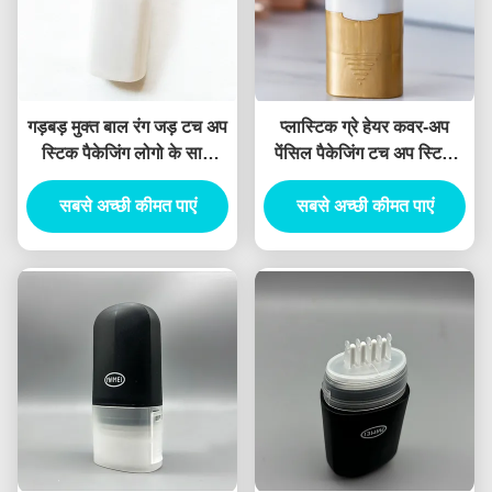
गड़बड़ मुक्त बाल रंग जड़ टच अप
प्लास्टिक ग्रे हेयर कवर-अप
स्टिक पैकेजिंग लोगो के साथ
पेंसिल पैकेजिंग टच अप स्टिक
खाली काले बाल जड़
हेयर कलर फॉर हेयर डाई हाई
सबसे अच्छी कीमत पाएं
Concealer ट्यूब
सबसे अच्छी कीमत पाएं
एयर टाइटनेस