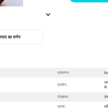
त्पाद का वर्णन
प्रमाणन:
I
उत
प्रयोग:
के
रंजकता:
उच
घटक:
एब