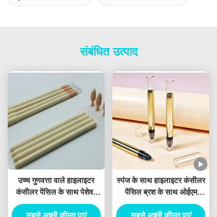
संबंधित उत्पाद
उच्च गुणवत्ता वाले हाइलाइटर
स्पंज के साथ हाइलाइटर कंसीलर
कंसीलर पेंसिल के साथ पेशेवर
पेंसिल ब्रश के साथ ओईएम
डबल एंड पैलेट ट्यूब आइशैडो
कंसीलर फाउंडेशन स्टिक ट्यूब
सबसे अच्छी कीमत पाएं
स्टिक निजी लेबल
सबसे अच्छी कीमत पाएं