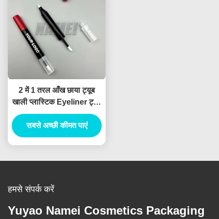
2 में 1 तरल आँख छाया ट्यूब
खाली प्लास्टिक Eyeliner ट्यूब
के साथ स्टैंड कस्टम लोगो
सबसे अच्छी कीमत पाएं
कॉस्मेटिक पैकेजिंग
हमसे संपर्क करें
Yuyao Namei Cosmetics Packaging