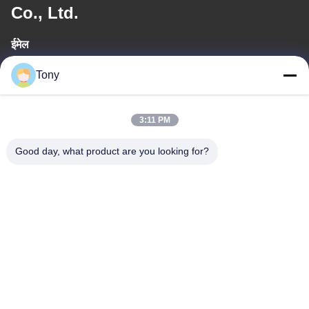
Co., Ltd.
ईमेल
tony@chinacosmeticpackaging.com
Tony
कार्य समय
3:11 PM
8:00-17:00
Good day, what product are you looking for?
हमारा पता
पता
No.8 Xiadalu,Nijialu Viallage,Simen Town,Yuyao
City,Ningbo,China
टेलीफोन
86--19012893906