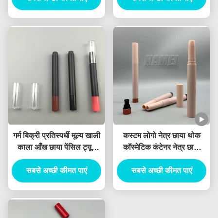
गर्म बिक्री प्रतिस्पर्धी मूल्य खाली
कस्टम लोगो नेत्र छाया थोक
काला आँख छाया पेंसिल ट्यूब
कॉस्मेटिक कंटेनर नेत्र छाया
आँख छाया छड़ी होंठ लाइनर
पैकेजिंग हेयरलाइन पेन 2 में 1
सबसे अच्छी कीमत पाएं
कंटेनर योजनाबद्ध मटर
सबसे अच्छी कीमत पाएं
डिजाइन