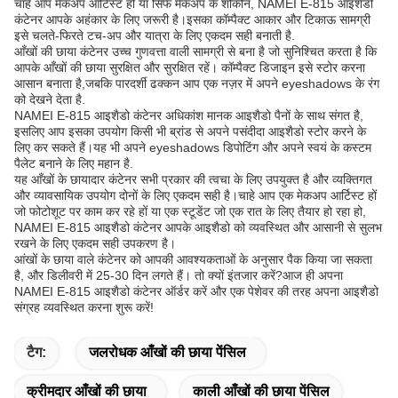
चाहे आप मेकअप आर्टिस्ट हों या सिर्फ मेकअप के शौकीन, NAMEI E-815 आइशैडो
कंटेनर आपके अहंकार के लिए जरूरी है।इसका कॉम्पैक्ट आकार और टिकाऊ सामग्री
इसे चलते-फिरते टच-अप और यात्रा के लिए एकदम सही बनाती है.
आँखों की छाया कंटेनर उच्च गुणवत्ता वाली सामग्री से बना है जो सुनिश्चित करता है कि
आपके आँखों की छाया सुरक्षित और सुरक्षित रहें। कॉम्पैक्ट डिजाइन इसे स्टोर करना
आसान बनाता है,जबकि पारदर्शी ढक्कन आप एक नज़र में अपने eyeshadows के रंग
को देखने देता है.
NAMEI E-815 आइशैडो कंटेनर अधिकांश मानक आइशैडो पैनों के साथ संगत है,
इसलिए आप इसका उपयोग किसी भी ब्रांड से अपने पसंदीदा आइशैडो स्टोर करने के
लिए कर सकते हैं।यह भी अपने eyeshadows डिपोटिंग और अपने स्वयं के कस्टम
पैलेट बनाने के लिए महान है.
यह आँखों के छायादार कंटेनर सभी प्रकार की त्वचा के लिए उपयुक्त है और व्यक्तिगत
और व्यावसायिक उपयोग दोनों के लिए एकदम सही है।चाहे आप एक मेकअप आर्टिस्ट हों
जो फोटोशूट पर काम कर रहे हों या एक स्टूडेंट जो एक रात के लिए तैयार हो रहा हो,
NAMEI E-815 आइशैडो कंटेनर आपके आइशैडो को व्यवस्थित और आसानी से सुलभ
रखने के लिए एकदम सही उपकरण है।
आंखों के छाया वाले कंटेनर को आपकी आवश्यकताओं के अनुसार पैक किया जा सकता
है, और डिलीवरी में 25-30 दिन लगते हैं। तो क्यों इंतजार करें?आज ही अपना
NAMEI E-815 आइशैडो कंटेनर ऑर्डर करें और एक पेशेवर की तरह अपना आइशैडो
संग्रह व्यवस्थित करना शुरू करें!
टैग:
जलरोधक आँखों की छाया पेंसिल
क्रीमदार आँखों की छाया
काली आँखों की छाया पेंसिल