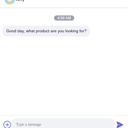
कार्य समय
4:50 AM
8:00-17:00
Good day, what product are you looking for?
हमारा पता
पता
No.8 Xiadalu,Nijialu Viallage,Simen Town,Yuyao
City,Ningbo,China
टेलीफोन
86--19012893906
चीन अच्छी गुणवत्ता पेंसिल पैकेजिंग आपूर्तिकर्ता. कॉपीराइट © -2026 Yuyao Namei
Cosmetics Packaging Co., Ltd. सभी अधिकार सुरक्षित हैं।
गोपनीयता नीति
|
साइटमैप