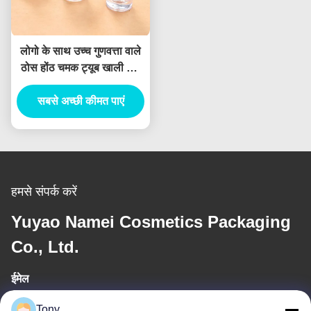
लोगो के साथ उच्च गुणवत्ता वाले
ठोस होंठ चमक ट्यूब खाली होंठ
चमक कंटेनर सिलेंडर प्यारा होंठ
सबसे अच्छी कीमत पाएं
चमक कंटेनर
हमसे संपर्क करें
Yuyao Namei Cosmetics Packaging
Co., Ltd.
ईमेल
tony@chinacosmeticpackaging.com
Tony