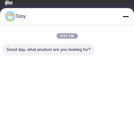
ईमेल
tony@chinacosmeticpackaging.com
Tony
कार्य समय
4:51 AM
8:00-17:00
Good day, what product are you looking for?
हमारा पता
पता
No.8 Xiadalu,Nijialu Viallage,Simen Town,Yuyao
City,Ningbo,China
टेलीफोन
86--19012893906
चीन अच्छी गुणवत्ता पेंसिल पैकेजिंग आपूर्तिकर्ता. कॉपीराइट © -2026 Yuyao Namei