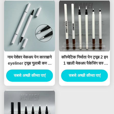
नाम पेशेवर मेकअप पेन कारखाने
कॉस्मेटिक निर्माता पेन ट्यूब 2 इन
eyeliner ट्यूब गुलाबी कस्टम
1 खाली मेकअप पैकेजिंग सस्ते
खाली eyeliner ट्यूब रॉकिंग
तरल Eyeliner पेंसिल ट्यूब
मोती तरल eyeliner पैकेज
सबसे अच्छी कीमत पाएं
सबसे अच्छी कीमत पाएं