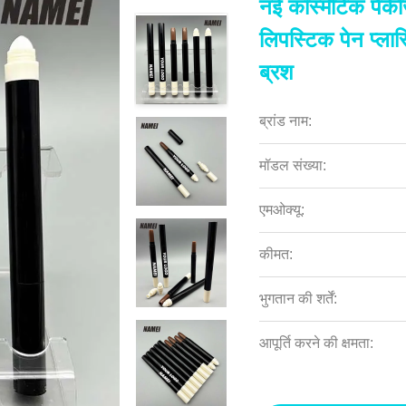
नई कॉस्मेटिक पैके
लिपस्टिक पेन प्ल
ब्रश
ब्रांड नाम:
मॉडल संख्या:
एमओक्यू:
कीमत:
भुगतान की शर्तें:
आपूर्ति करने की क्षमता: