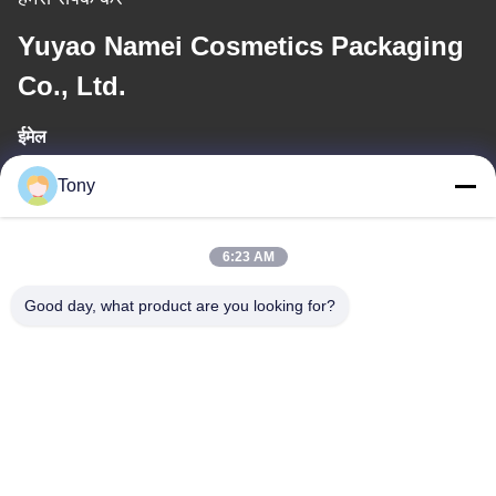
Yuyao Namei Cosmetics Packaging
Co., Ltd.
ईमेल
tony@chinacosmeticpackaging.com
Tony
कार्य समय
6:23 AM
8:00-17:00
Good day, what product are you looking for?
हमारा पता
पता
No.8 Xiadalu,Nijialu Viallage,Simen Town,Yuyao
City,Ningbo,China
टेलीफोन
86--19012893906