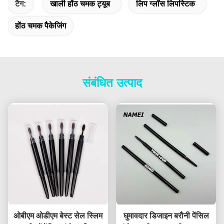
टैग:
खाली होंठ चमक ट्यूब
लिप ग्लॉस लिपस्टिक
होंठ चमक पैकेजिंग
संबंधित उत्पाद
ओबीएम ओडीएम बेस्ट सेल स्लिम
घुमावदार डिजाइन बरौनी पेंसिल