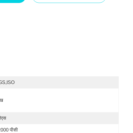
GS,ISO
ँख
ीएस
000 पीसी