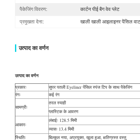
पैकेजिंग विवरण:
कार्टन पीई बैग वेव प्लेट
प्रमुखता देना:
खाली खाली आइलाइनर पेंसिल वाट
उत्पाद का वर्णन
उत्पाद का वर्णन
प्रकारः
सुपर पतली Eyeliner पेंसिल स्पंज टिप के साथ पैकेजिंग
रंगः
कई रंग
तरल स्याही
सामग्रीः
प्लास्टिक के आवरण
लंबाईः 128.5 मिमी
आकारः
व्यासः 13.4 मिमी
स्थितिः
बिल्कुल नया, अप्रयुक्त, खुला हुआ, क्षतिग्रस्त वस्तु