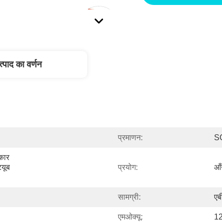
त्पाद का वर्णन
प्रमाणन:
S
कार 
यूब 
प्रयोग:
आ
सामग्री:
एब
एमओक्यू:
12