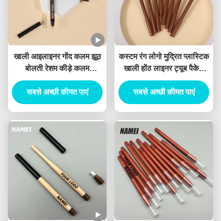
खाली आइलाइनर गोंद कलम झूठ
कस्टम रंग लोगो मुद्रित प्लास्टिक
बोलती रेशम कीड़े कलम
खाली होंठ लाइनर ट्यूब पैकेज
जलरोधक टिकाऊ कस्टम जेल
कंटेनर पतला lipliner ट्यूब
आइलाइनर पेंसिल कंटेनर
सबसे अच्छी कीमत पाएं
सबसे अच्छी कीमत पाएं