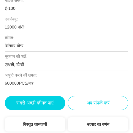
मॉडल संख्या:
ई-130
एमओक्यू:
12000 पीसी
कीमत:
विनिमय योग्य
भुगतान की शर्तें:
एल/सी, टी/टी
आपूर्ति करने की क्षमता:
600000PCS/माह
सबसे अच्छी कीमत पाएं
अब संपर्क करें
विस्तृत जानकारी
उत्पाद का वर्णन