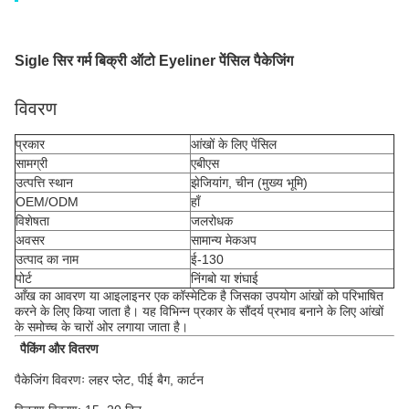
Sigle सिर गर्म बिक्री ऑटो Eyeliner पेंसिल पैकेजिंग
विवरण
प्रकार
आंखों के लिए पेंसिल
सामग्री
एबीएस
उत्पत्ति स्थान
झेजियांग, चीन (मुख्य भूमि)
OEM/ODM
हाँ
विशेषता
जलरोधक
अवसर
सामान्य मेकअप
उत्पाद का नाम
ई-130
पोर्ट
निंगबो या शंघाई
आँख का आवरण या आइलाइनर एक कॉस्मेटिक है जिसका उपयोग आंखों को परिभाषित
करने के लिए किया जाता है। यह विभिन्न प्रकार के सौंदर्य प्रभाव बनाने के लिए आंखों
के समोच्च के चारों ओर लगाया जाता है।
पैकिंग और वितरण
पैकेजिंग विवरणः लहर प्लेट, पीई बैग, कार्टन