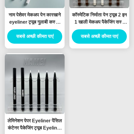
नाम पेशेवर मेकअप पेन कारखाने
कॉस्मेटिक निर्माता पेन ट्यूब 2 इन
eyeliner ट्यूब गुलाबी कस्टम
1 खाली मेकअप पैकेजिंग सस्ते
खाली eyeliner ट्यूब रॉकिंग
तरल Eyeliner पेंसिल ट्यूब
मोती तरल eyeliner पैकेज
सबसे अच्छी कीमत पाएं
सबसे अच्छी कीमत पाएं
लेमिनेशन पेपर Eyeliner पेंसिल
कंटेनर पैकेजिंग ट्यूब Eyeliner