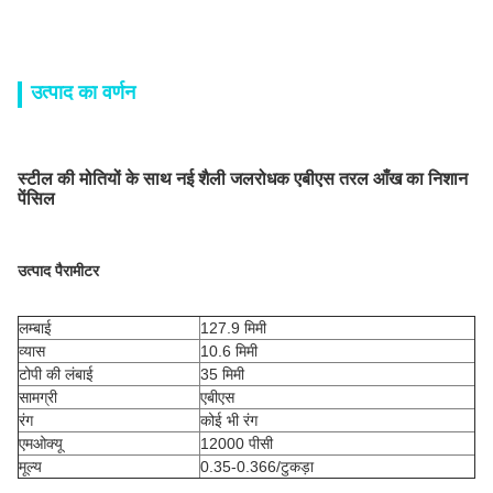
उत्पाद का वर्णन
स्टील की मोतियों के साथ नई शैली जलरोधक एबीएस तरल आँख का निशान
पेंसिल
उत्पाद पैरामीटर
लम्बाई
127.9 मिमी
व्यास
10.6 मिमी
टोपी की लंबाई
35 मिमी
सामग्री
एबीएस
रंग
कोई भी रंग
एमओक्यू
12000 पीसी
मूल्य
0.35-0.366/टुकड़ा