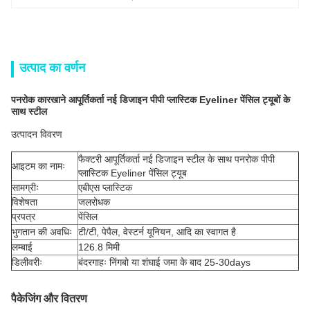
उत्पाद का वर्णन
पनरोक कारखाने आपूर्तिकर्ता नई डिजाइन पीपी प्लास्टिक Eyeliner पेंसिल ट्यूबों के
साथ स्टील
उत्पादन विवरण
फैक्टरी आपूर्तिकर्ता नई डिजाइन स्टील के साथ पनरोक पीपी
आइटम का नामः
प्लास्टिक Eyeliner पेंसिल ट्यूब
सामग्रीः
एबीएस प्लास्टिक
विशेषता
जलरोधक
प्रपत्र
पेंसिल
भुगतान की अवधिः
टी/टी, पेपैल, वेस्टर्न यूनियन, आदि का स्वागत है
लम्बाई
126.8 मिमी
डिलीवरीः
बंदरगाहः निंगबो या शंघाई जमा के बाद 25-30days
पैकेजिंग और वितरण