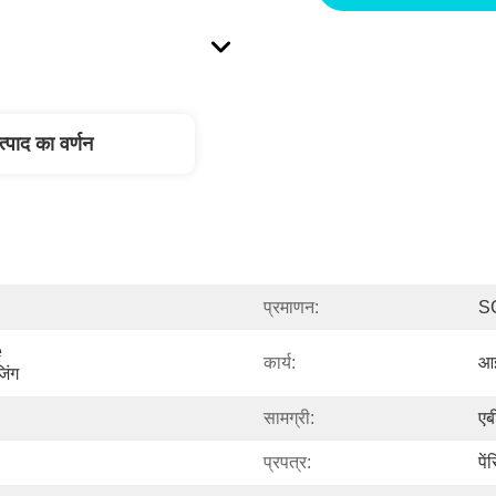
त्पाद का वर्णन
प्रमाणन:
S
 
कार्य:
आई
िंग
सामग्री:
एब
प्रपत्र:
पे