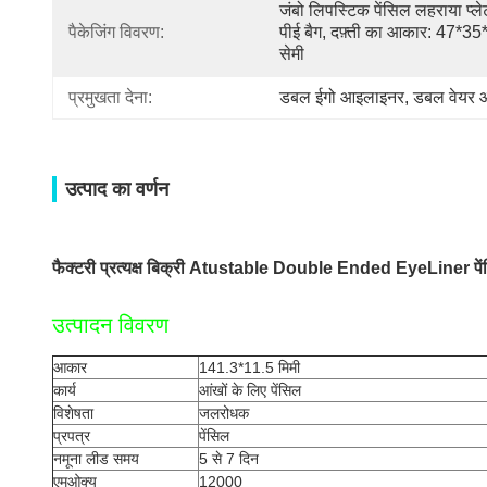
जंबो लिपस्टिक पेंसिल लहराया प्लेट
पैकेजिंग विवरण:
पीई बैग, दफ़्ती का आकार: 47*35
सेमी
प्रमुखता देना:
डबल ईगो आइलाइनर
, 
डबल वेयर 
उत्पाद का वर्णन
फैक्टरी प्रत्यक्ष बिक्री Atustable Double Ended EyeLiner पेंस
उत्पादन विवरण
आकार
141.3*11.5 मिमी
कार्य
आंखों के लिए पेंसिल
विशेषता
जलरोधक
प्रपत्र
पेंसिल
नमूना लीड समय
5 से 7 दिन
एमओक्यू
12000