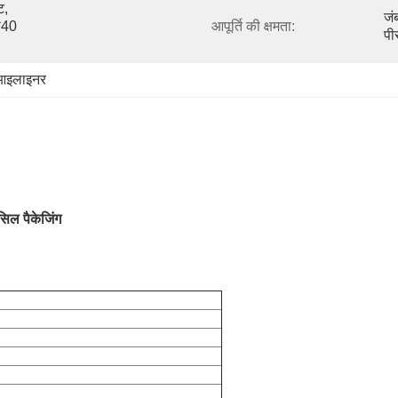
, 
जं
*40 
आपूर्ति की क्षमता:
पी
आइलाइनर
िल पैकेजिंग