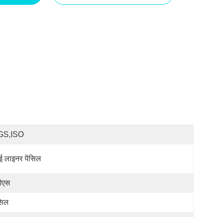
GS,ISO
 लाइनर पेंसिल
ीएस
ंसिल