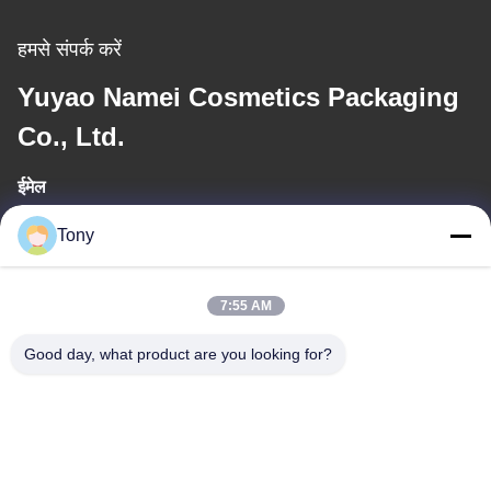
हमसे संपर्क करें
Yuyao Namei Cosmetics Packaging
Co., Ltd.
ईमेल
tony@chinacosmeticpackaging.com
Tony
कार्य समय
7:55 AM
8:00-17:00
Good day, what product are you looking for?
हमारा पता
पता
No.8 Xiadalu,Nijialu Viallage,Simen Town,Yuyao
City,Ningbo,China