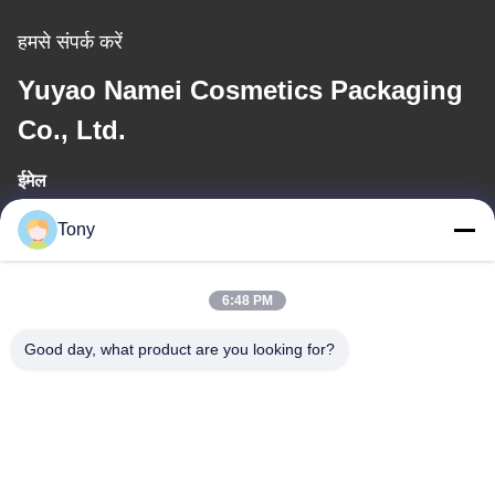
हमसे संपर्क करें
Yuyao Namei Cosmetics Packaging
Co., Ltd.
ईमेल
tony@chinacosmeticpackaging.com
Tony
कार्य समय
6:48 PM
8:00-17:00
Good day, what product are you looking for?
हमारा पता
पता
No.8 Xiadalu,Nijialu Viallage,Simen Town,Yuyao
City,Ningbo,China